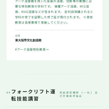
アーク溶接機を用いた金属の溶接、切断等の業務に必
要な特別教育の学科です。 被覆アーク溶接、MIG溶
接、MAG溶接などが含まれます。 全科目受講されると
学科の修了を証明した修了証が発行されます。 ※実技
教育は各事業場で実施してください。
会場
東大阪市文化創造館
#アーク溶接特別教育
→
フォークリフト運
05
登録講習機関 (一社) 淀
川労働基準協会
転技能講習