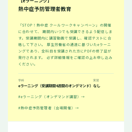
【eラーニング】
熱中症予防管理者教育
「STOP！熱中症 クールワークキャンペーン」の開催
に合わせて、 期間内いつでも受講できるよう配信しま
す。受講期間内に講習動画で受講し、確認テストに合
格して下さい。 厚生労働省の通達に基づいたeラーニ
ングであり、全科目を受講された方にPDFの修了証が
発行されます。 必ず詳細情報をご確認の上お申し込み
ください。
学科
実習
eラーニング（受講期間4週間のオンデマンド）
なし
#eラーニング（オンデマンド講習）
→
#熱中症予防管理者（会場開催）
→