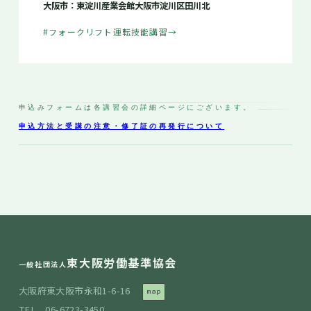
大阪市：東淀川産業会館
大阪市淀川区田川北
#フォークリフト運転技能講習
→
申込みフォームは各講習会の詳細ページにございます。
申込方法と受講の注意・修了証の再発行について
東大阪労働基準協会
一般社団法人
大阪府東大阪市永和1-6-16
map
TEL 06-6723-3450