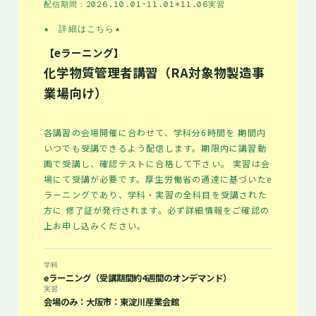
配信期間：2026.10.01-11.01*11.06実習
★ 詳細はこちら
★
【eラーニング】
化学物質管理者講習（RA対象物製造事
業場向け）
各講習の会場開催に合わせて、学科分6時間を 期間内
いつでも受講できるよう配信します。期限内に講習動
画で受講し、確認テストに合格して下さい。 実習は会
場にて受講が必要です。厚生労働省の通達に基づいたe
ラーニングであり、学科・実習の全科目を受講された
方に 修了証が発行されます。必ず詳細情報をご確認の
上お申し込みください。
学科
eラーニング（受講期間約4週間のオンデマンド）
実習
会場のみ：大阪市：東淀川産業会館