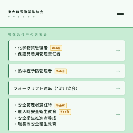
東大阪労働基準協会
* * * * * *
現在受付中の講習会
・化学物質管理者
Web有
→
・保護具着用管理責任者
・熱中症予防管理者
→
Web有
フォークリフト運転（*淀川協会）
→
・安全管理者選任時
Web有
・雇入時安全衛生教育
Web有
→
・安全衛生推進者養成
・職長等安全衛生教育