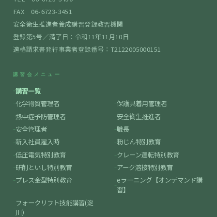
FAX 06-6723-3451
安全衛生推進者養成講習登録教習機関
登録第5号／満了日：令和11年11月10日
適格請求書発行事業者登録番号：T2122005000151
講習会メニュー
講習一覧
化学物質管理者
保護具着用管理者
熱中症予防管理者
安全衛生推進者
安全管理者
職長
新入社員雇入時
粉じん特別教育
低圧電気特別教育
クレーン運転特別教育
研削といし特別教育
アーク溶接特別教育
プレス金型特別教育
eラーニング【オンデマンド講
習】
フォークリフト技能講習(淀
川）