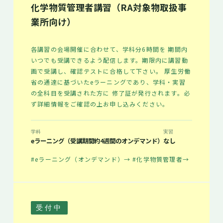
化学物質管理者講習（RA対象物取扱事
業所向け）
各講習の会場開催に合わせて、学科分6時間を 期間内
いつでも受講できるよう配信します。期限内に講習動
画で受講し、確認テストに合格して下さい。 厚生労働
省の通達に基づいたeラーニングであり、学科・実習
の全科目を受講された方に 修了証が発行されます。必
ず詳細情報をご確認の上お申し込みください。
学科
実習
eラーニング（受講期間約4週間のオンデマンド）
なし
#eラーニング（オンデマンド）
→
#化学物質管理者
→
受付中