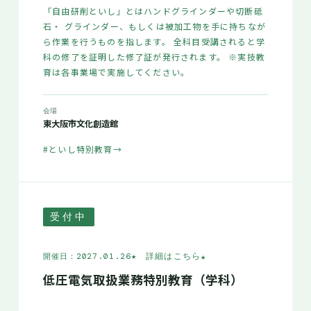
「自由研削といし」とはハンドグラインダーや切断砥
石・ グラインダー、もしくは被加工物を手に持ちなが
ら作業を行うものを指します。 全科目受講されると学
科の修了を証明した修了証が発行されます。 ※実技教
育は各事業場で実施してください。
会場
東大阪市文化創造館
#といし特別教育
→
受付中
★ 詳細はこちら
★
開催日：2027.01.26
低圧電気取扱業務特別教育（学科）