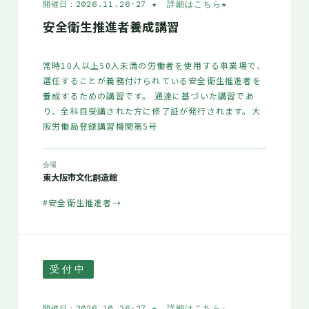
★ 詳細はこちら
★
開催日：2026.11.26-27
安全衛生推進者養成講習
常時10人以上50人未満の労働者を使用する事業場で、
選任することが義務付けられている安全衛生推進者を
養成するための講習です。 通達に基づいた講習であ
り、全科目受講された方に修了証が発行されます。大
阪労働局登録講習機関第5号
会場
東大阪市文化創造館
#安全衛生推進者
→
受付中
★ 詳細はこちら
★
開催日：2026.10.26-27