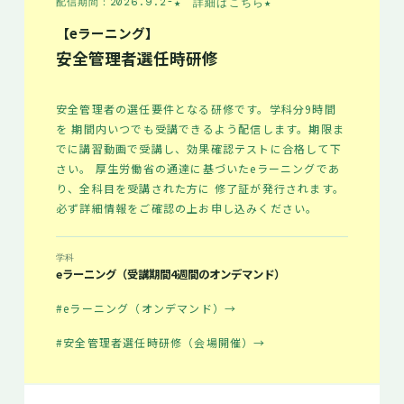
★ 詳細はこちら
★
配信期間：2026.9.2-
【eラーニング】
安全管理者選任時研修
安全管理者の選任要件となる研修です。学科分9時間
を 期間内いつでも受講できるよう配信します。期限ま
でに講習動画で受講し、効果確認テストに合格して下
さい。 厚生労働省の通達に基づいたeラーニングであ
り、全科目を受講された方に 修了証が発行されます。
必ず詳細情報をご確認の上お申し込みください。
学科
eラーニング（受講期間4週間のオンデマンド）
#eラーニング（オンデマンド）
→
#安全管理者選任時研修（会場開催）
→