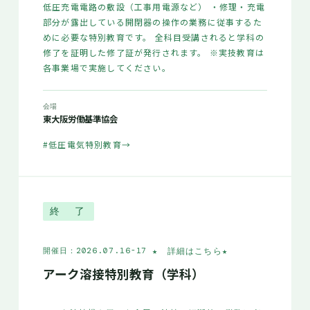
低圧充電電路の敷設（工事用電源など） ・修理・充電
部分が露出している開閉器の操作の業務に従事するた
めに必要な特別教育です。 全科目受講されると学科の
修了を証明した修了証が発行されます。 ※実技教育は
各事業場で実施してください。
会場
東大阪労働基準協会
#低圧電気特別教育
→
終 了
★ 詳細はこちら
★
開催日：2026.07.16-17
アーク溶接特別教育（学科）