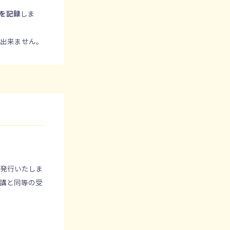
度を記録
しま
。
が出来ません。
は発行いたしま
講と同等の受