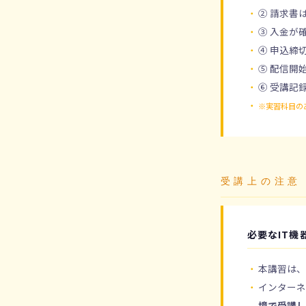
② 請求書
③ 入金が
④ 申込締
⑤ 配信開
⑥ 受講記
※実習科目の
受講上の注意
必要なIT機
本講習は
インターネ
境で受講