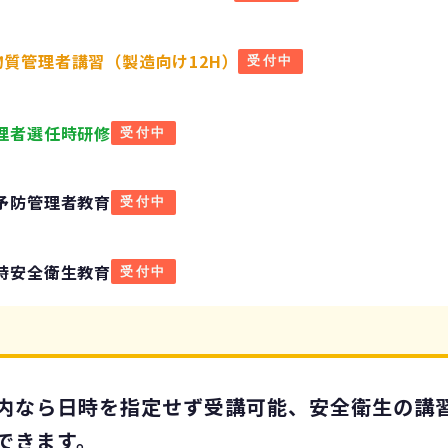
物質管理者講習（製造向け12H）
受付中
理者選任時研修
受付中
予防管理者教育
受付中
時安全衛生教育
受付中
内なら日時を指定せず受講可能、安全衛生の講
できます。