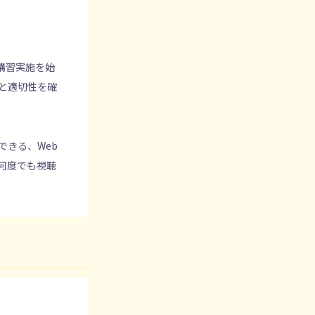
講習実施を始
と適切性を確
できる、Web
何度でも視聴