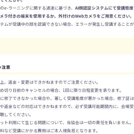
のe-ラーニングに関する通達に基づき、
AI顔認証システムにて受講態
メラ付きの端末を使用するか、外付けのWebカメラをご用意ください
ステムが受講中の顔を認識できない場合、エラーが発生し受講すること
の注意
性上、返金・変更はできかねますのでご注意ください。
め切り日前のキャンセルの場合、1回に限り日程変更を承ります。
内に修了できなかった場合や、著しく受講態度が悪かった場合、修了証
長や返金などの対応はできかねますので、必ず受講可能期間内に、会場受
視聴してください。
ット利用にて生じる問題について、当協会は一切の責任を負いません。
料など受講にかかる費用はご本人様負担となります。