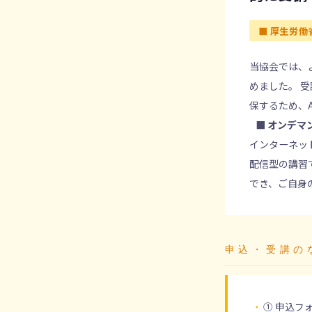
■ 厚生労
当協会では、
めました。 
保するため、
■ オンデマ
インターネッ
配信型の講習
でき、ご自身
申込・受講の
① 申込フ