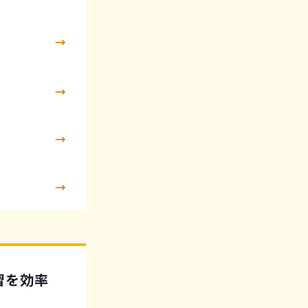
→
→
→
→
習を効率