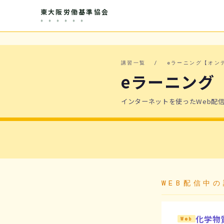
東大阪労働基準協会
* * * * * *
講習一覧
/ eラーニング【オン
eラーニング
インターネットを使ったWeb配
WEB配信中
化学物
Web