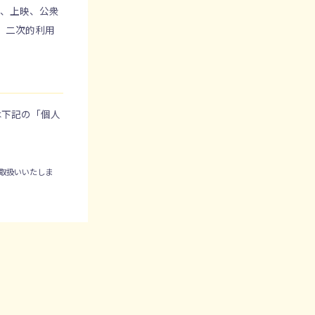
製、上映、公衆
、二次的利用
は下記の「個人
取扱いいたしま