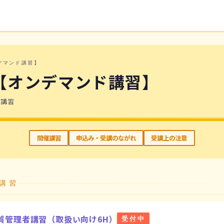
デマンド講習】
【オンデマンド講習】
信講習
開催講習
申込み・受講のながれ
受講上の注意
の講習
質管理者講習（取扱い向け6H）
受付中