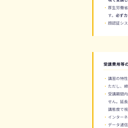
厚生労働省
す。
必ずカ
顔認証シ
受講費用等
講習の特
ただし、締
受講期間
せん。延
講態度で
インターネ
データ通信