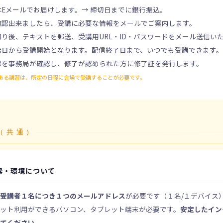
はEメールでお届けします。→ 締切日までに銀行振込。
確認出来ましたら、受講に必要な情報をメールでご案内します。
切り後、テキストを郵送、受講用URL・ID・パスワードをメール送信い
始日から受講開始となります。配信終了日まで、いつでも受講できます
録を事務局が確認し、修了が認められた方に修了証を発行します。
ある講習は、所定の日程に会場で受講することが必要です。
（共通）
器・環境について
、
受講者１名につき１つのメールアドレス
が必要です（１名/１デバイス
ット利用ができるパソコン、タブレット端末が必要です。
安定したイン
してください。