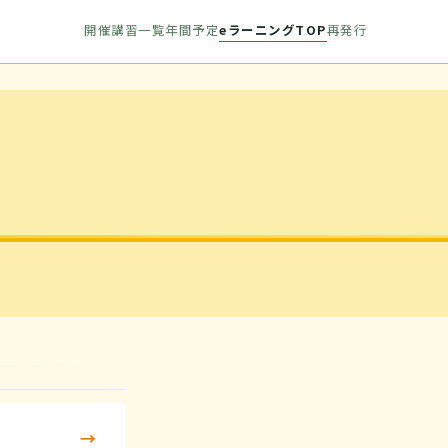
開催講習一覧
年間予定
eラーニングTOP
再発行
→