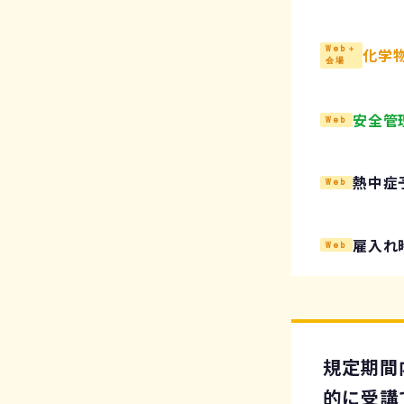
Web＋
化学
会場
安全管
Web
熱中症
Web
雇入れ
Web
規定期間
的に受講