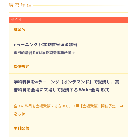
令和4年9月7日厚生労働省告示第276号
講習詳細
令和5年7月14日 基発0714第8号「労働安全衛生規則第12
条の5第3項第2号イの規定に基づき厚生労働大臣が定める
受付中
化学物質の管理に関する講習等の適用等について」
講習名
労働安全衛生規則 12条の5 化学物質管理者が管理する事
項等
eラーニング 化学物質管理者講習
労働安全衛生規則 第3節の3 化学物質管理者及び保護具着
専門的講習 RA対象物製造事業所向け
用管理責任者
令和5年4月27日改正 危険性又は有害性等の調査等に関す
開催形式
る指針公示第4号
学科科目をeラーニング【オンデマンド】で受講し、実
習科目を会場に来場して受講する Web+会場 形式
全ての科目を会場受講する方はｺﾁﾗ →■【会場受講】開催予定・申
込み ▶
学科配信