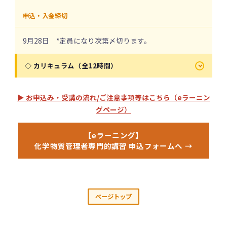
申込・入金締切
9月28日 *定員になり次第〆切ります。
◇ カリキュラム（全12時間）
時
▶ お申込み・受講の流れ/ご注意事項等はこちら（eラーニン
講習科目
種別
間
グページ）
化学物質の危険性・有害性並びに表示等
2.5H
Web
【eラーニング】
化学物質管理者専門的講習 申込フォームへ →
化学物質を原因とする災害発生時の対応
0.5H
Web
化学物質の危険性・有害性の調査
3H
Web
関係法令
1H
Web
ページトップ
化学物質の危険性・有害性の調査に基づく
2H
Web
措置等・その他必要な記録