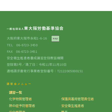
化学物質の危険性・有害性等の調査に基づ
3H
会場
く措置（実習）
合計
12H
東大阪労働基準協会
一般社団法人
科
大阪府東大阪市永和1-6-16
効果確認テスト
目
Web
map
毎
TEL 06-6723-3450
FAX 06-6723-3451
安全衛生推進者養成講習登録教習機関
登録第5号／満了日：令和11年11月10日
適格請求書発行事業者登録番号：T2122005000151
講習会メニュー
講習一覧
化学物質管理者
保護具着用管理責任者
熱中症予防管理者
安全衛生推進者