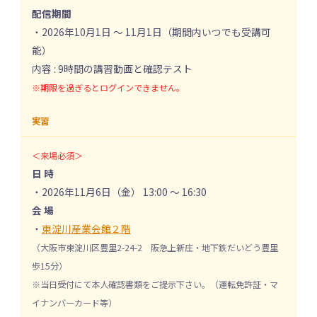
配信期間
・2026年10月1日 〜 11月1日（期間内いつでも受講可
能）
内容 : 9時間の講習動画と確認テスト
※期限を過ぎるとログインできません。
実習
＜来場必須＞
日 時
・2026年11月6日（金） 13:00 ～ 16:30
会 場
・
東淀川産業会館２階
（大阪市東淀川区豊里2-24-2 阪急上新庄・地下鉄だいどう豊里
歩15分）
※当日受付にて本人確認書類をご提示下さい。（運転免許証・マ
イナンバーカード等）